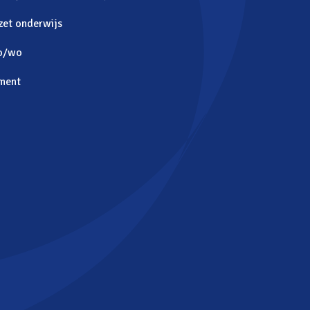
zet onderwijs
o/wo
ment