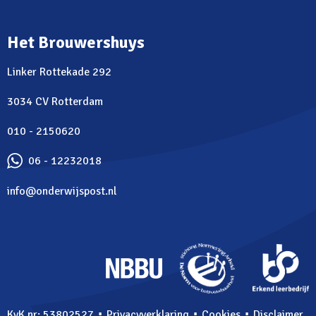
Het Brouwershuys
Linker Rottekade 292
3034 CV Rotterdam
010 - 2150620
06 - 12232018
info@onderwijspost.nl
⋅
⋅
⋅
KvK nr: 53802527
Privacyverklaring
Cookies
Disclaimer