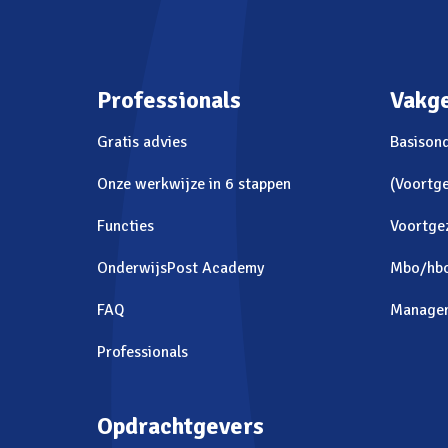
Professionals
Vakg
Gratis advies
Basison
Onze werkwijze in 6 stappen
(Voortge
Functies
Voortge
OnderwijsPost Academy
Mbo/hb
FAQ
Manage
Professionals
Opdrachtgevers