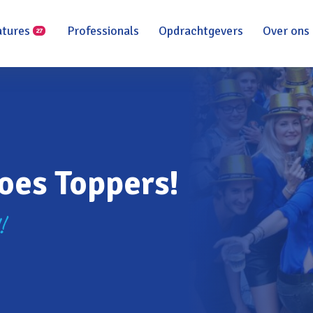
atures
Professionals
Opdrachtgevers
Over ons
27
oes Toppers!
!