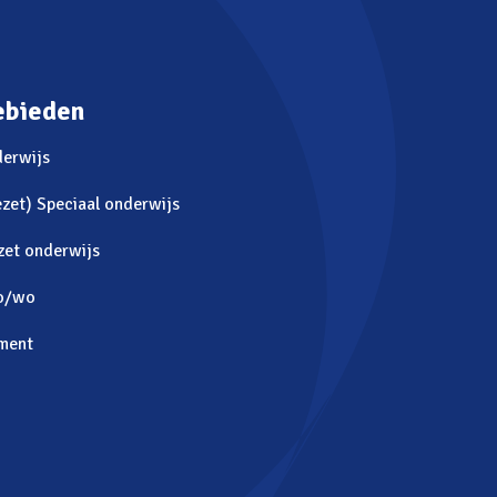
ebieden
derwijs
zet) Speciaal onderwijs
zet onderwijs
o/wo
ment