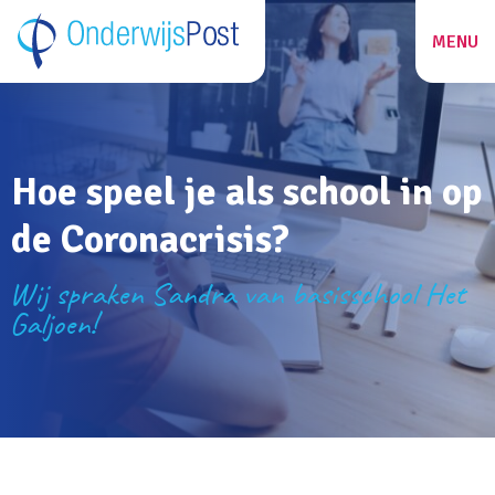
MENU
ZOEKEN
Hoe speel je als school in op
27
de Coronacrisis?
Wij spraken Sandra van basisschool Het
Galjoen!