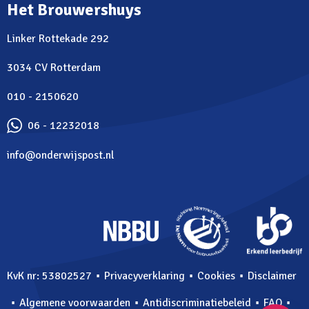
Het Brouwershuys
Linker Rottekade 292
3034 CV Rotterdam
010 - 2150620
06 - 12232018
info@onderwijspost.nl
⋅
⋅
⋅
KvK nr: 53802527
Privacyverklaring
Cookies
Disclaimer
⋅
⋅
⋅
⋅
Algemene voorwaarden
Antidiscriminatiebeleid
FAQ