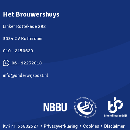
Het Brouwershuys
Linker Rottekade 292
3034 CV Rotterdam
010 - 2150620
06 - 12232018
info@onderwijspost.nl
⋅
⋅
⋅
KvK nr: 53802527
Privacyverklaring
Cookies
Disclaimer