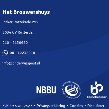
Het Brouwershuys
Linker Rottekade 292
3034 CV Rotterdam
010 - 2150620
06 - 12232018
info@onderwijspost.nl
⋅
⋅
⋅
KvK nr: 53802527
Privacyverklaring
Cookies
Disclaimer