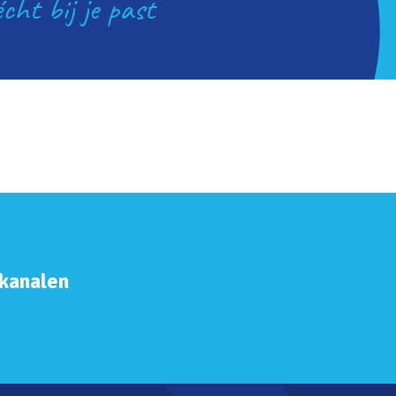
cht bij je past
 kanalen