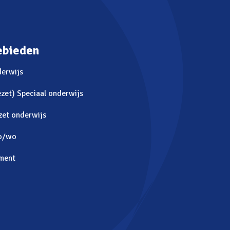
ebieden
derwijs
zet) Speciaal onderwijs
zet onderwijs
o/wo
ment