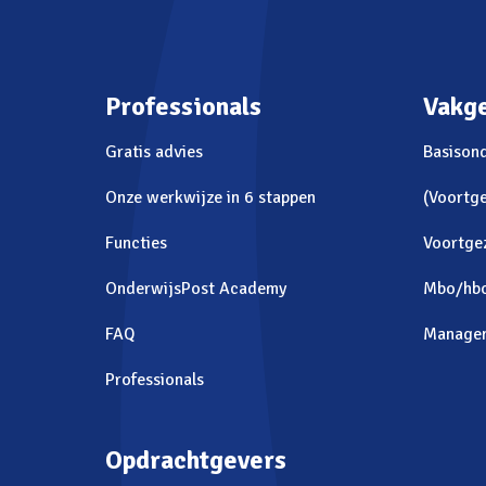
Professionals
Vakg
Gratis advies
Basison
Onze werkwijze in 6 stappen
(Voortge
Functies
Voortge
OnderwijsPost Academy
Mbo/hb
FAQ
Manage
Professionals
Opdrachtgevers