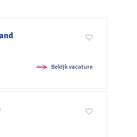
land
Bekijk vacature
g