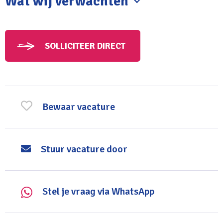
Wat wij verwachten
Je bent in het bezit van een afgeronde PABO-opleiding
Je hebt affiniteit met het primair onderwijs en met
SOLLICITEER DIRECT
leerlingen van verschillende leeftijden
Je bent pedagogisch sterk en weet structuur en rust
te bieden
Bewaar vacature
Je beschikt over goede communicatieve vaardigheden
en bent een teamspeler
Stuur vacature door
Je werkt met enthousiasme, betrokkenheid en oog
voor ieder kind
Stel je vraag via WhatsApp