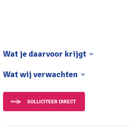
Wat je daarvoor krijgt
Een betekenisvolle baan in een technische
Wat wij verwachten
leeromgeving
SOLLICITEER DIRECT
Je hebt affiniteit met techniek en/of praktijkonderwijs
Je vindt het leuk om met jongeren te werken en hen
te begeleiden