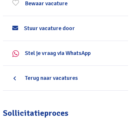
Bewaar vacature
Je bent praktisch ingesteld, communicatief vaardig en
geduldig
Stuur vacature door
Je beschikt bij voorkeur over een relevante mbo-
opleiding of werkervaring in de techniek
Stel je vraag via WhatsApp
Een onderwijsassistent-diploma of ervaring in het
onderwijs is een pré, geen must
Terug naar vacatures
Sollicitatieproces