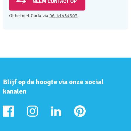
NEEM CONTACT OP
Of bel met Carla via
06-41434503
Blijf op de hoogte via onze social
kanalen