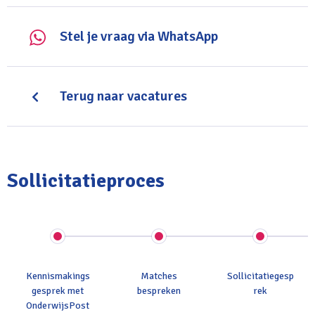
Je werkt graag samen met collega’s en draagt bij aan
Stel je vraag via WhatsApp
een actieve en gezonde schoolomgeving.
Terug naar vacatures
Sollicitatieproces
Kennismakings
Matches
Sollicitatiegesp
gesprek met
bespreken
rek
OnderwijsPost