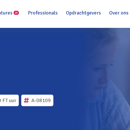
atures
Professionals
Opdrachtgevers
Over ons
27
0 FT uur
A-08109