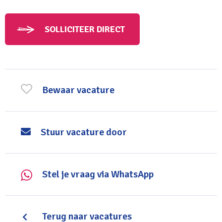
Je hebt een jeugdzorgdiploma op minimaal MBO
niveau 4 (bijv. SPW, Pedagogisch Werk, MZ);
SOLLICITEER DIRECT
Je hebt een geldige VOG, niet ouder dan 93 dagen;
Je hebt ervaring met individuele begeleiding van
jongeren;
Bewaar vacature
Je bent geduldig, stabiel en communicatief sterk.
Stuur vacature door
Stel je vraag via WhatsApp
Terug naar vacatures