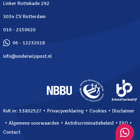
Linker Rottekade 292
3034 CV Rotterdam
010 - 2150620
06 - 12232018
info@onderwijspost.nl
⋅
⋅
⋅
KvK nr: 53802527
Privacyverklaring
Cookies
Disclaimer
⋅
⋅
⋅
⋅
Algemene voorwaarden
Antidiscriminatiebeleid
FAQ
Contact